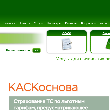
Главная
Новости
Услуги
Партнеры
Клиенты
Вопросы и ответы
|
|
|
|
|
|
ОСАГО
Синяя
Расчет стоимости
Услуги для физических л